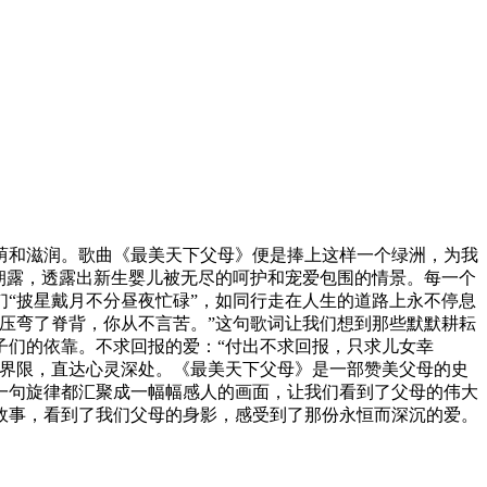
荫和滋润。歌曲《最美天下父母》便是捧上这样一个绿洲，为我
朝露，透露出新生婴儿被无尽的呵护和宠爱包围的情景。每一个
“披星戴月不分昼夜忙碌”，如同行走在人生的道路上永不停息
压弯了脊背，你从不言苦。”这句歌词让我们想到那些默默耕耘
子们的依靠。不求回报的爱：“付出不求回报，只求儿女幸
切界限，直达心灵深处。《最美天下父母》是一部赞美父母的史
一句旋律都汇聚成一幅幅感人的画面，让我们看到了父母的伟大
故事，看到了我们父母的身影，感受到了那份永恒而深沉的爱。