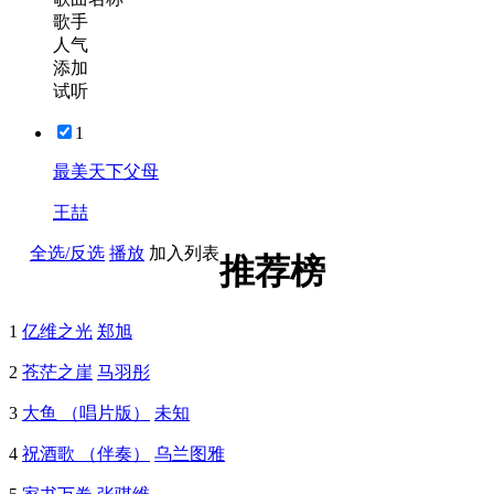
歌手
人气
添加
试听
1
最美天下父母
王喆
全选/反选
播放
加入列表
推荐榜
1
亿维之光
郑旭
2
苍茫之崖
马羽彤
3
大鱼 （唱片版）
未知
4
祝酒歌 （伴奏）
乌兰图雅