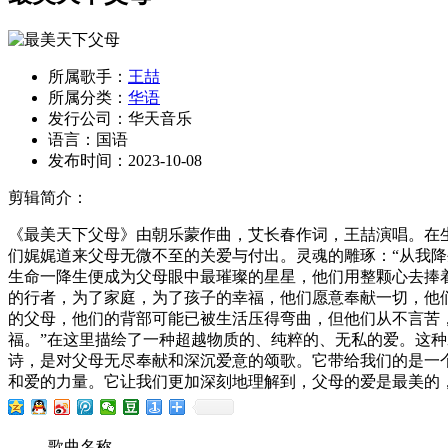
所属歌手：
王喆
所属分类：
华语
发行公司：
华天音乐
语言：
国语
发布时间：
2023-10-08
剪辑简介：
《最美天下父母》由朝乐蒙作曲，艾长春作词，王喆演唱。在
们娓娓道来父母无微不至的关爱与付出。灵魂的雕琢：“从我
生命一降生便成为父母眼中最璀璨的星星，他们用整颗心去捧
的行者，为了家庭，为了孩子的幸福，他们愿意奉献一切，他
的父母，他们的背部可能已被生活压得弯曲，但他们从不言苦
福。”在这里描绘了一种超越物质的、纯粹的、无私的爱。这
诗，是对父母无尽奉献和深沉爱意的颂歌。它带给我们的是一
和爱的力量。它让我们更加深刻地理解到，父母的爱是最美的
歌曲名称