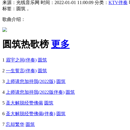
来源：光线音乐网
时间：2022-01-01 11:00:09
分类：
KTV伴奏
标签：圆筑，
歌曲介绍：
圆筑热歌榜
更多
1
眉宇之间(伴奏)
圆筑
2
一生誓言(伴奏)
圆筑
3
上师请您加持我(2022版)
圆筑
4
上师请您加持我(2022版伴奏)
圆筑
5
圣大解脱经赞佛偈
圆筑
6
圣大解脱经赞佛偈(伴奏)
圆筑
7
忘却繁华
圆筑