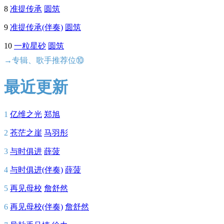
8
准提传承
圆筑
9
准提传承(伴奏)
圆筑
10
一粒星砂
圆筑
→专辑、歌手推荐位⑩
最近更新
1
亿维之光
郑旭
2
苍茫之崖
马羽彤
3
与时俱进
薛菠
4
与时俱进(伴奏)
薛菠
5
再见母校
詹舒然
6
再见母校(伴奏)
詹舒然