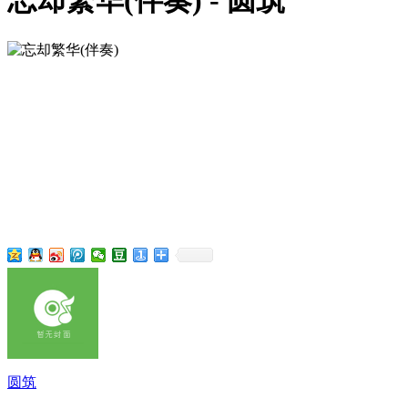
忘却繁华(伴奏) - 圆筑
圆筑