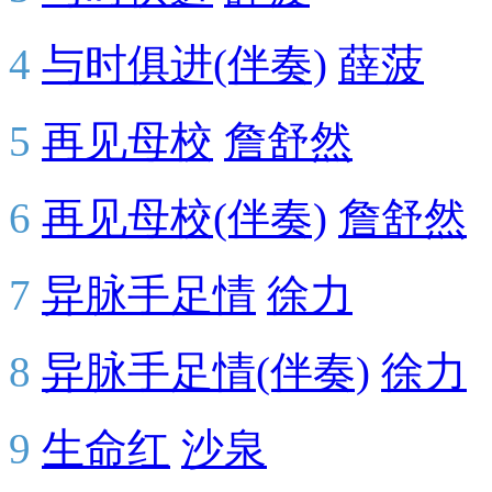
4
与时俱进(伴奏)
薛菠
5
再见母校
詹舒然
6
再见母校(伴奏)
詹舒然
7
异脉手足情
徐力
8
异脉手足情(伴奏)
徐力
9
生命红
沙泉