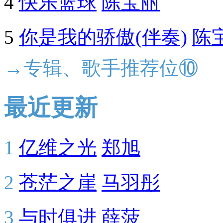
4
快乐篮球
陈宝丽
5
你是我的骄傲(伴奏)
陈
→专辑、歌手推荐位⑩
最近更新
1
亿维之光
郑旭
2
苍茫之崖
马羽彤
3
与时俱进
薛菠