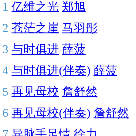
1
亿维之光
郑旭
2
苍茫之崖
马羽彤
3
与时俱进
薛菠
4
与时俱进(伴奏)
薛菠
5
再见母校
詹舒然
6
再见母校(伴奏)
詹舒然
7
异脉手足情
徐力