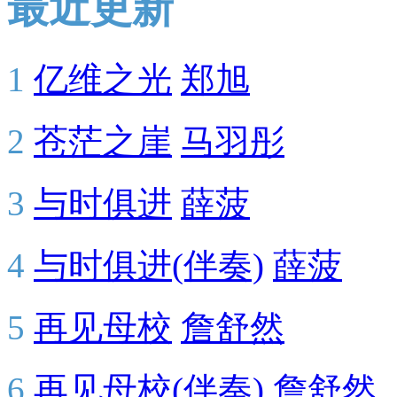
最近更新
1
亿维之光
郑旭
2
苍茫之崖
马羽彤
3
与时俱进
薛菠
4
与时俱进(伴奏)
薛菠
5
再见母校
詹舒然
6
再见母校(伴奏)
詹舒然